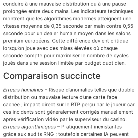
conduire à une mauvaise distribution ou à une pause
prolongée entre deux mains. Les indicateurs techniques
montrent que les algorithmes modernes atteignent une
vitesse moyenne de 0,35 seconde par main contre 0,55
seconde pour un dealer humain moyen dans les salons
premium européens. Cette différence devient critique
lorsqu’on joue avec des mises élevées où chaque
seconde compte pour maximiser le nombre de cycles
joués dans une session limitée par budget quotidien.
Comparaison succincte
Erreurs humaines
– Risque d’anomalies telles que double
distribution ou mauvaise lecture d’une carte face
cachée ; impact direct sur le RTP perçu par le joueur car
ces incidents sont généralement corrigés manuellement
après vérification vidéo par le superviseur du casino.
Erreurs algorithmiques
– Pratiquement inexistantes
grâce aux audits RNG ; toutefois certaines IA peuvent