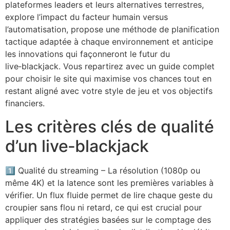
plateformes leaders et leurs alternatives terrestres,
explore l’impact du facteur humain versus
l’automatisation, propose une méthode de planification
tactique adaptée à chaque environnement et anticipe
les innovations qui façonneront le futur du
live‑blackjack. Vous repartirez avec un guide complet
pour choisir le site qui maximise vos chances tout en
restant aligné avec votre style de jeu et vos objectifs
financiers.
Les critères clés de qualité
d’un live‑blackjack
1️⃣ Qualité du streaming – La résolution (1080p ou
même 4K) et la latence sont les premières variables à
vérifier. Un flux fluide permet de lire chaque geste du
croupier sans flou ni retard, ce qui est crucial pour
appliquer des stratégies basées sur le comptage des