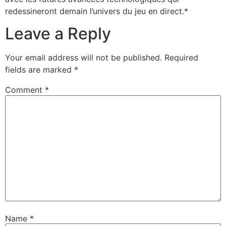
redessineront demain l’univers du jeu en direct.*
Leave a Reply
Your email address will not be published.
Required
fields are marked
*
Comment
*
Name
*