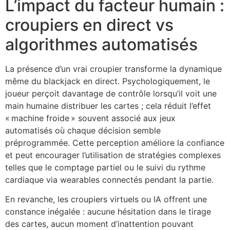
L’impact du facteur humain :
croupiers en direct vs
algorithmes automatisés
La présence d’un vrai croupier transforme la dynamique
même du blackjack en direct. Psychologiquement, le
joueur perçoit davantage de contrôle lorsqu’il voit une
main humaine distribuer les cartes ; cela réduit l’effet
« machine froide » souvent associé aux jeux
automatisés où chaque décision semble
préprogrammée. Cette perception améliore la confiance
et peut encourager l’utilisation de stratégies complexes
telles que le comptage partiel ou le suivi du rythme
cardiaque via wearables connectés pendant la partie.
En revanche, les croupiers virtuels ou IA offrent une
constance inégalée : aucune hésitation dans le tirage
des cartes, aucun moment d’inattention pouvant