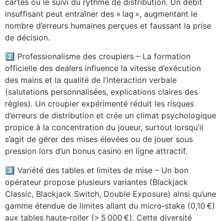
cartes ou le suivi du rythme de distribution. Un débit
insuffisant peut entraîner des « lag », augmentant le
nombre d’erreurs humaines perçues et faussant la prise
de décision.
2️⃣ Professionalisme des croupiers – La formation
officielle des dealers influence la vitesse d’exécution
des mains et la qualité de l’interaction verbale
(salutations personnalisées, explications claires des
règles). Un croupier expérimenté réduit les risques
d’erreurs de distribution et crée un climat psychologique
propice à la concentration du joueur, surtout lorsqu’il
s’agit de gérer des mises élevées ou de jouer sous
pression lors d’un bonus casino en ligne attractif.
3️⃣ Variété des tables et limites de mise – Un bon
opérateur propose plusieurs variantes (Blackjack
Classic, Blackjack Switch, Double Exposure) ainsi qu’une
gamme étendue de limites allant du micro‑stake (0,10 €)
aux tables haute‑roller (> 5 000 €). Cette diversité