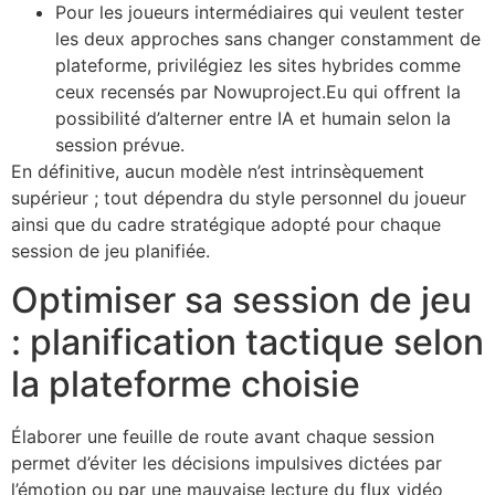
Pour les joueurs intermédiaires qui veulent tester
les deux approches sans changer constamment de
plateforme, privilégiez les sites hybrides comme
ceux recensés par Nowuproject.Eu qui offrent la
possibilité d’alterner entre IA et humain selon la
session prévue.
En définitive, aucun modèle n’est intrinsèquement
supérieur ; tout dépendra du style personnel du joueur
ainsi que du cadre stratégique adopté pour chaque
session de jeu planifiée.
Optimiser sa session de jeu
: planification tactique selon
la plateforme choisie
Élaborer une feuille de route avant chaque session
permet d’éviter les décisions impulsives dictées par
l’émotion ou par une mauvaise lecture du flux vidéo