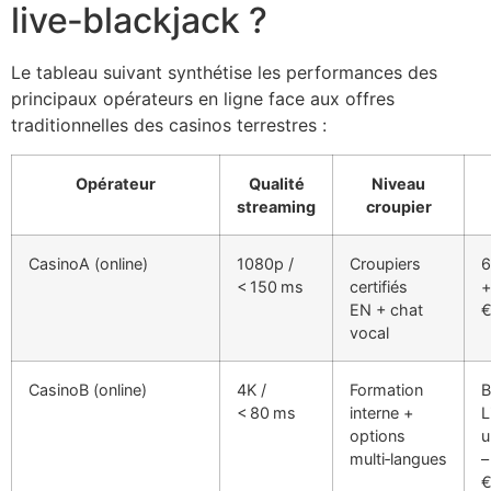
live‑blackjack ?
Le tableau suivant synthétise les performances des
principaux opérateurs en ligne face aux offres
traditionnelles des casinos terrestres :
Opérateur
Qualité
Niveau
streaming
croupier
CasinoA (online)
1080p /
Croupiers
6
< 150 ms
certifiés
+
EN + chat
€
vocal
CasinoB (online)
4K /
Formation
B
< 80 ms
interne +
L
options
u
multi‑langues
–
€