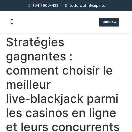
(941) 900-4331
todd.wahl@itrip.net
Call Now
Stratégies
gagnantes :
comment choisir le
meilleur
live‑blackjack parmi
les casinos en ligne
et leurs concurrents