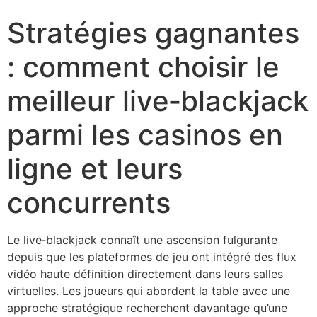
Stratégies gagnantes
: comment choisir le
meilleur live‑blackjack
parmi les casinos en
ligne et leurs
concurrents
Le live‑blackjack connaît une ascension fulgurante
depuis que les plateformes de jeu ont intégré des flux
vidéo haute définition directement dans leurs salles
virtuelles. Les joueurs qui abordent la table avec une
approche stratégique recherchent davantage qu’une