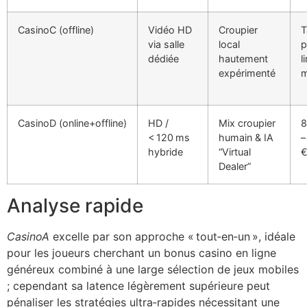
CasinoC (offline)
Vidéo HD
Croupier
T
via salle
local
p
dédiée
hautement
l
expérimenté
m
CasinoD (online+offline)
HD /
Mix croupier
8
< 120 ms
humain & IA
–
hybride
“Virtual
€
Dealer”
Analyse rapide
CasinoA
excelle par son approche « tout‑en‑un », idéale
pour les joueurs cherchant un bonus casino en ligne
généreux combiné à une large sélection de jeux mobiles
; cependant sa latence légèrement supérieure peut
pénaliser les stratégies ultra‑rapides nécessitant une