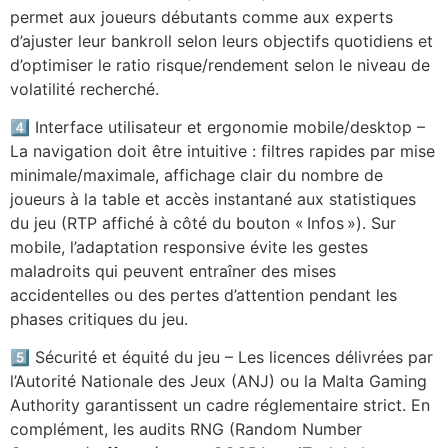
permet aux joueurs débutants comme aux experts
d’ajuster leur bankroll selon leurs objectifs quotidiens et
d’optimiser le ratio risque/rendement selon le niveau de
volatilité recherché.
4️⃣ Interface utilisateur et ergonomie mobile/desktop –
La navigation doit être intuitive : filtres rapides par mise
minimale/maximale, affichage clair du nombre de
joueurs à la table et accès instantané aux statistiques
du jeu (RTP affiché à côté du bouton « Infos »). Sur
mobile, l’adaptation responsive évite les gestes
maladroits qui peuvent entraîner des mises
accidentelles ou des pertes d’attention pendant les
phases critiques du jeu.
5️⃣ Sécurité et équité du jeu – Les licences délivrées par
l’Autorité Nationale des Jeux (ANJ) ou la Malta Gaming
Authority garantissent un cadre réglementaire strict. En
complément, les audits RNG (Random Number