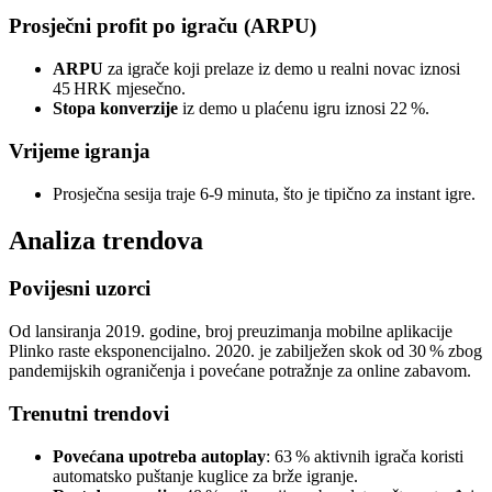
Prosječni profit po igraču (ARPU)
ARPU
za igrače koji prelaze iz demo u realni novac iznosi
45 HRK mjesečno.
Stopa konverzije
iz demo u plaćenu igru iznosi 22 %.
Vrijeme igranja
Prosječna sesija traje 6‑9 minuta, što je tipično za instant igre.
Analiza trendova
Povijesni uzorci
Od lansiranja 2019. godine, broj preuzimanja mobilne aplikacije
Plinko raste eksponencijalno. 2020. je zabilježen skok od 30 % zbog
pandemijskih ograničenja i povećane potražnje za online zabavom.
Trenutni trendovi
Povećana upotreba autoplay
: 63 % aktivnih igrača koristi
automatsko puštanje kuglice za brže igranje.