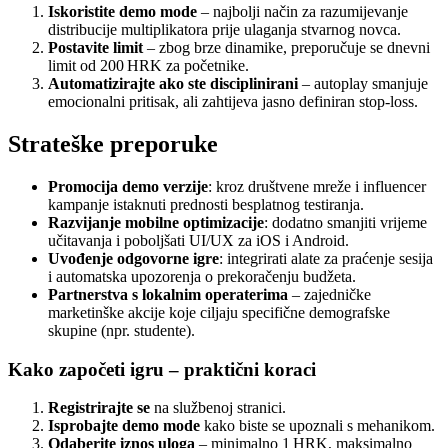
Iskoristite demo mode
– najbolji način za razumijevanje
distribucije multiplikatora prije ulaganja stvarnog novca.
Postavite limit
– zbog brze dinamike, preporučuje se dnevni
limit od 200 HRK za početnike.
Automatizirajte ako ste disciplinirani
– autoplay smanjuje
emocionalni pritisak, ali zahtijeva jasno definiran stop‑loss.
Strateške preporuke
Promocija demo verzije
: kroz društvene mreže i influencer
kampanje istaknuti prednosti besplatnog testiranja.
Razvijanje mobilne optimizacije
: dodatno smanjiti vrijeme
učitavanja i poboljšati UI/UX za iOS i Android.
Uvođenje odgovorne igre
: integrirati alate za praćenje sesija
i automatska upozorenja o prekoračenju budžeta.
Partnerstva s lokalnim operaterima
– zajedničke
marketinške akcije koje ciljaju specifične demografske
skupine (npr. studente).
Kako započeti igru – praktični koraci
Registrirajte se
na službenoj stranici.
Isprobajte demo mode
kako biste se upoznali s mehanikom.
Odaberite iznos uloga
– minimalno 1 HRK, maksimalno