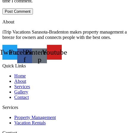
time I comment.
About
iTrip Vacations Sarasota-Bradenton makes property management a
breeze for owners and connects people with the best ones.
Twitter
Facebook-
Pinterest-
Youtube
f
p
Quick Links
Home
About
Services
Gallery
Contact
Services
Property Management
Vacation Rentals
Contact