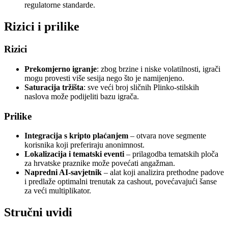
regulatorne standarde.
Rizici i prilike
Rizici
Prekomjerno igranje
: zbog brzine i niske volatilnosti, igrači
mogu provesti više sesija nego što je namijenjeno.
Saturacija tržišta
: sve veći broj sličnih Plinko‑stilskih
naslova može podijeliti bazu igrača.
Prilike
Integracija s kripto plaćanjem
– otvara nove segmente
korisnika koji preferiraju anonimnost.
Lokalizacija i tematski eventi
– prilagodba tematskih ploča
za hrvatske praznike može povećati angažman.
Napredni AI‑savjetnik
– alat koji analizira prethodne padove
i predlaže optimalni trenutak za cashout, povećavajući šanse
za veći multiplikator.
Stručni uvidi