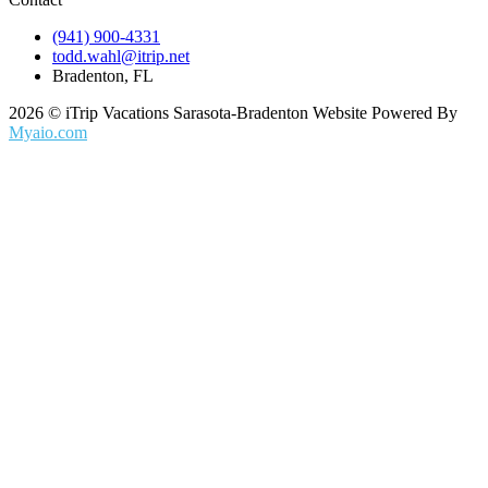
(941) 900-4331
todd.wahl@itrip.net
Bradenton, FL
2026 © iTrip Vacations Sarasota-Bradenton Website Powered By
Myaio.com