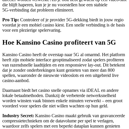
die blijft haperen, kun je je nu voorstellen hoe een stabiele
5G‑verbinding dat probleem elimineert.
Pro Tip:
Controleer of je provider 5G‑dekking biedt in jouw regio
voordat je een mobiel casino kiest. Een snelle verbinding is de basis
voor een plezierige spelervaring.
Hoe Kansino Casino profiteert van 5G
Kansino Casino heeft de overstap naar 5G al omarmd. Het platform
heeft zijn mobiele interface geoptimaliseerd zodat spelers profiteren
van razendsnelle laadtijden en een responsieve lay‑out. Dit betekent
dat je zonder onderbrekingen kunt genieten van meer dan 800
spellen, waaronder de nieuwste videoslots en een uitgebreid live
casino‑aanbod.
Daarnaast biedt het casino snelle opnames via iDEAL en andere
lokale betaalmethoden. Dankzij de verbeterde netwerksnelheid
worden winsten vaak binnen enkele minuten verwerkt – een groot
voordeel voor spelers die niet willen wachten op hun geld.
Industry Secret:
Kansino Casino maakt gebruik van geavanceerde
compressietechnieken om de datavolume per spel te verlagen,
waardoor zelfs spelers met een beperkt dataplan kunnen genieten