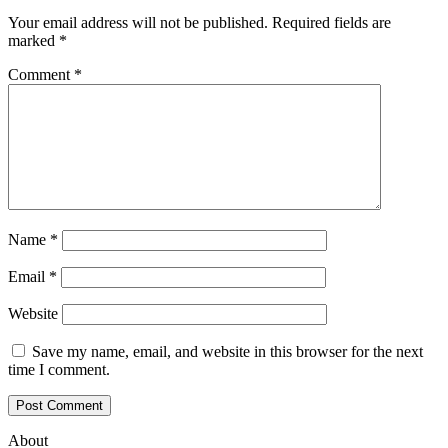
Your email address will not be published.
Required fields are
marked
*
Comment
*
Name
*
Email
*
Website
Save my name, email, and website in this browser for the next
time I comment.
About