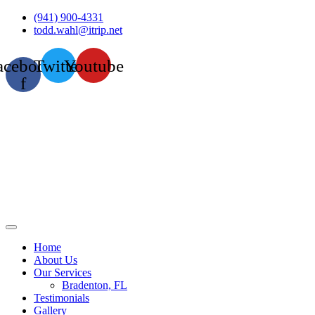
Skip
(941) 900-4331
to
todd.wahl@itrip.net
content
acebook-
Twitter
Youtube
f
Home
About Us
Our Services
Bradenton, FL
Testimonials
Gallery