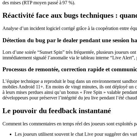
des mises (RTP moyen passé à 97 %).
Réactivité face aux bugs techniques : quand
Analyse d’un incident logiciel corrigé grâce à la coopération entre éq
Détection du bug par le dealer pendant une session ha
Lors d’une soirée “Sunset Spin” très fréquentée, plusieurs joueurs ont 
immédiatement signalé l’anomalie via le tableau interne “Live Alert”,
Processus de remontée, correction rapide et communic
L’équipe technique a reproduit le bug dans un environnement sandbox
mobiles Android 11+. En moins de vingt minutes, ils ont déployé un co
à leurs mises perdues ainsi qu’un bonus « Free Spin » valable pendant
développeurs pour préserver l’intégrité du jeu live pendant l’été cha
Le pouvoir du feedback instantané
Comment les commentaires en temps réel des joueurs sont exploités par
Les joueurs utilisent souvent le chat Live pour suggérer des var