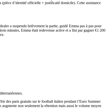
(pièce d’identité officielle + justificatif domicile). Cette assistance
 dealer a suspendu brièvement la partie, guidé Emma pas à pas pour
 trois minutes, Emma était redevenue active et a fini par gagner €1 200
ve.
diterranéennes.
ir des paris gratuits sur le football italien pendant l’Euro Summer
ation augmente non seulement la rétention mais aussi le volume moyen