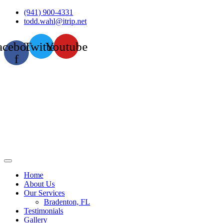
Skip
(941) 900-4331
to
todd.wahl@itrip.net
content
acebook-
Twitter
Youtube
f
Home
About Us
Our Services
Bradenton, FL
Testimonials
Gallery