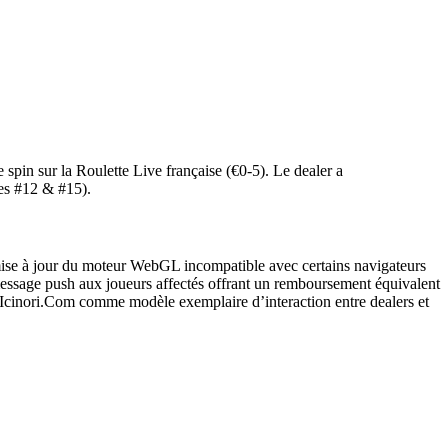
 spin sur la Roulette Live française (€0‑5). Le dealer a
tes #12 & #15).
mise à jour du moteur WebGL incompatible avec certains navigateurs
 message push aux joueurs affectés offrant un remboursement équivalent
r Icinori.Com comme modèle exemplaire d’interaction entre dealers et