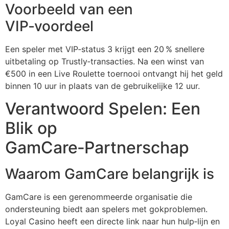
Voorbeeld van een
VIP‑voordeel
Een speler met VIP‑status 3 krijgt een 20 % snellere
uitbetaling op Trustly‑transacties. Na een winst van
€500 in een Live Roulette toernooi ontvangt hij het geld
binnen 10 uur in plaats van de gebruikelijke 12 uur.
Verantwoord Spelen: Een
Blik op
GamCare‑Partnerschap
Waarom GamCare belangrijk is
GamCare is een gerenommeerde organisatie die
ondersteuning biedt aan spelers met gokproblemen.
Loyal Casino heeft een directe link naar hun hulp‑lijn en