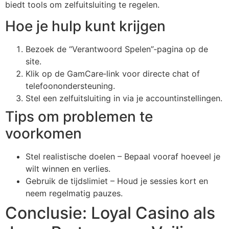
biedt tools om zelfuitsluiting te regelen.
Hoe je hulp kunt krijgen
Bezoek de “Verantwoord Spelen”‑pagina op de
site.
Klik op de GamCare‑link voor directe chat of
telefoonondersteuning.
Stel een zelfuitsluiting in via je accountinstellingen.
Tips om problemen te
voorkomen
Stel realistische doelen – Bepaal vooraf hoeveel je
wilt winnen en verlies.
Gebruik de tijdslimiet – Houd je sessies kort en
neem regelmatig pauzes.
Conclusie: Loyal Casino als