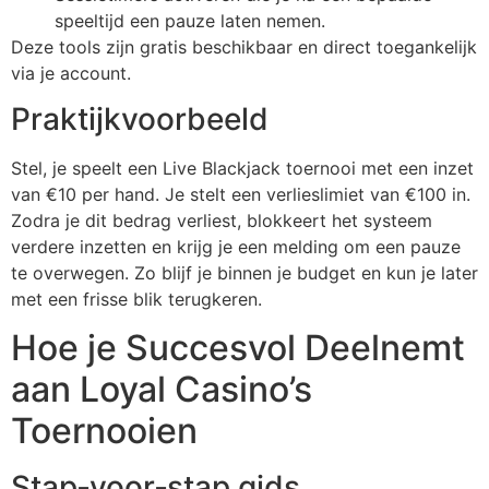
speeltijd een pauze laten nemen.
Deze tools zijn gratis beschikbaar en direct toegankelijk
via je account.
Praktijkvoorbeeld
Stel, je speelt een Live Blackjack toernooi met een inzet
van €10 per hand. Je stelt een verlieslimiet van €100 in.
Zodra je dit bedrag verliest, blokkeert het systeem
verdere inzetten en krijg je een melding om een pauze
te overwegen. Zo blijf je binnen je budget en kun je later
met een frisse blik terugkeren.
Hoe je Succesvol Deelnemt
aan Loyal Casino’s
Toernooien
Stap‑voor‑stap gids