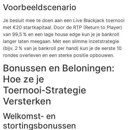
Voorbeeldscenario
Je besluit mee te doen aan een Live Blackjack toernooi
met €20 startkapitaal. Door de RTP (Return to Player)
van 99,5 % en een lage house edge kun je je bankroll
langer laten meegaan. Met een slimme inzetstrategie
(bijv. 2 % van je bankroll per hand) kun je de eerste 10
rondes overleven en een sterke positie opbouwen.
Bonussen en Beloningen:
Hoe ze je
Toernooi‑Strategie
Versterken
Welkomst- en
stortingsbonussen