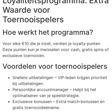
Loyaliteitsprogramma: Extra
Waarde voor
Toernooispelers
Hoe werkt het programma?
Voor elke €10 die je inzet, verdien je loyalty‑punten.
Deze punten kun je inwisselen voor cash, gratis spins of
exclusieve toernooien.
Voordelen voor toernooispelers
Snellere uitbetalingen – VIP‑leden krijgen prioriteit
bij uitbetalingen.
Persoonlijke accountmanager – Helpt bij het
optimaliseren van je speelstrategie.
Exclusieve bonussen – Extra match‑bonussen en
gratis toernooideelname.