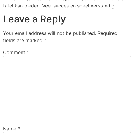
tafel kan bieden. Veel succes en speel verstandig!
Leave a Reply
Your email address will not be published.
Required
fields are marked
*
Comment
*
Name
*