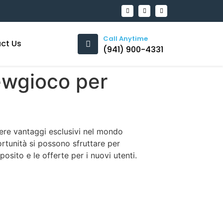
Call Anytime
ct Us
(941) 900-4331
ewgioco per
ere vantaggi esclusivi nel mondo
portunità si possono sfruttare per
osito e le offerte per i nuovi utenti.