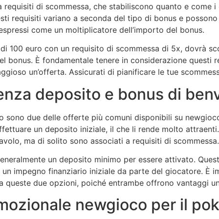
 requisiti di scommessa, che stabiliscono quanto e come i
ti requisiti variano a seconda del tipo di bonus e possono in
espressi come un moltiplicatore dell’importo del bonus.
di 100 euro con un requisito di scommessa di 5x, dovrà sc
quel bonus. È fondamentale tenere in considerazione questi 
gioso un’offerta. Assicurati di pianificare le tue scommes
senza deposito e bonus di ben
o sono due delle offerte più comuni disponibili su newgioc
fettuare un deposito iniziale, il che li rende molto attraent
 tavolo, ma di solito sono associati a requisiti di scommessa.
e generalmente un deposito minimo per essere attivato. Ques
 un impegno finanziario iniziale da parte del giocatore. È i
ra queste due opzioni, poiché entrambe offrono vantaggi un
omozionale newgioco per il po