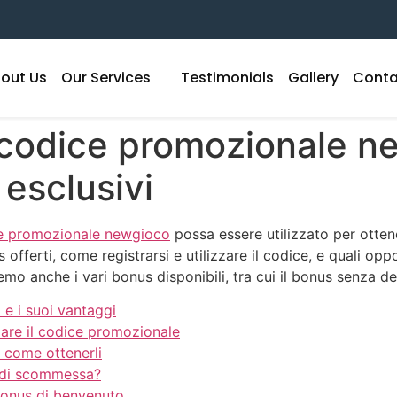
out Us
Our Services
Testimonials
Gallery
Conta
l codice promozionale n
esclusivi
e promozionale newgioco
possa essere utilizzato per otten
s offerti, come registrarsi e utilizzare il codice, e quali op
mo anche i vari bonus disponibili, tra cui il bonus senza dep
e i suoi vantaggi
zare il codice promozionale
e come ottenerli
i di scommessa?
bonus di benvenuto