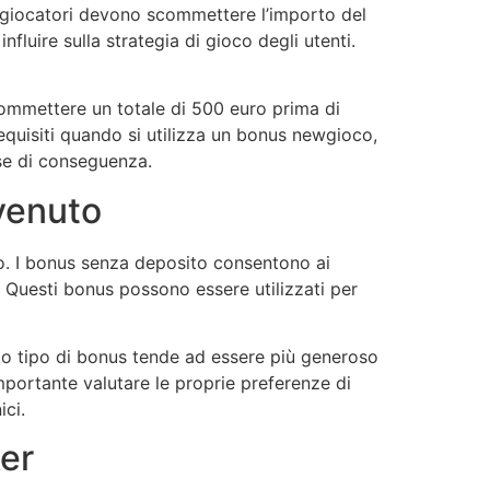
 giocatori devono scommettere l’importo del
fluire sulla strategia di gioco degli utenti.
ommettere un totale di 500 euro prima di
requisiti quando si utilizza un bonus newgioco,
se di conseguenza.
venuto
o. I bonus senza deposito consentono ai
i. Questi bonus possono essere utilizzati per
to tipo di bonus tende ad essere più generoso
mportante valutare le proprie preferenze di
ici.
ker