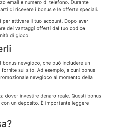
izzo email e numero di telefono. Durante
i di ricevere i bonus e le offerte speciali.
il per attivare il tuo account. Dopo aver
ttare dei vantaggi offerti dal tuo codice
ità di gioco.
rli
è il bonus newgioco, che può includere un
e fornite sul sito. Ad esempio, alcuni bonus
e promozionale newgioco al momento della
za dover investire denaro reale. Questi bonus
i con un deposito. È importante leggere
sa?