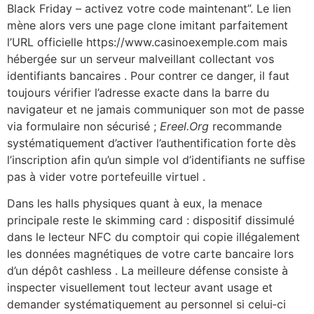
Black Friday – activez votre code maintenant”. Le lien
mène alors vers une page clone imitant parfaitement
l’URL officielle https://www.casinoexemple.com mais
hébergée sur un serveur malveillant collectant vos
identifiants bancaires . Pour contrer ce danger, il faut
toujours vérifier l’adresse exacte dans la barre du
navigateur et ne jamais communiquer son mot de passe
via formulaire non sécurisé ;
Ereel.Org
recommande
systématiquement d’activer l’authentification forte dès
l’inscription afin qu’un simple vol d’identifiants ne suffise
pas à vider votre portefeuille virtuel .
Dans les halls physiques quant à eux, la menace
principale reste le skimming card : dispositif dissimulé
dans le lecteur NFC du comptoir qui copie illégalement
les données magnétiques de votre carte bancaire lors
d’un dépôt cashless . La meilleure défense consiste à
inspecter visuellement tout lecteur avant usage et
demander systématiquement au personnel si celui‑ci