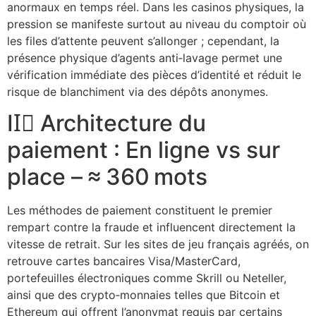
anormaux en temps réel. Dans les casinos physiques, la
pression se manifeste surtout au niveau du comptoir où
les files d’attente peuvent s’allonger ; cependant, la
présence physique d’agents anti‑lavage permet une
vérification immédiate des pièces d’identité et réduit le
risque de blanchiment via des dépôts anonymes.
II️⃣ Architecture du
paiement : En ligne vs sur
place – ≈ 360 mots
Les méthodes de paiement constituent le premier
rempart contre la fraude et influencent directement la
vitesse de retrait. Sur les sites de jeu français agréés, on
retrouve cartes bancaires Visa/MasterCard,
portefeuilles électroniques comme Skrill ou Neteller,
ainsi que des crypto‑monnaies telles que Bitcoin et
Ethereum qui offrent l’anonymat requis par certains