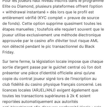
Pour les joueurs haut niveau inscrits dans le programme
Elite ou Diamond, plusieurs plateformes offrent l’option
« withdrawal instantané » dès lors que le profil est
entièrement vérifié (KYC complet + preuve de source
de fonds). Cette option supprime quasiment toutes les
étapes manuelles ; toutefois elle requiert souvent que le
joueur utilise exclusivement une méthode électronique
approuvée par le casino afin d’éviter tout risque AML
non détecté pendant le pic transactionnel du Black
Friday.
Sur terre ferme, la législation locale impose que chaque
sortie d’argent passe par le guichet central où l’on doit
présenter une pièce d’identité officielle ainsi qu’une
copie du contrat joueur signé lors de l’inscription au
club fidélité du casino physique français concerné. Les
licences locales (ARJEL/ANJ) exigent également que
toutes les transactions supérieures à 2k € soient
reportées automatiquement aux autorités