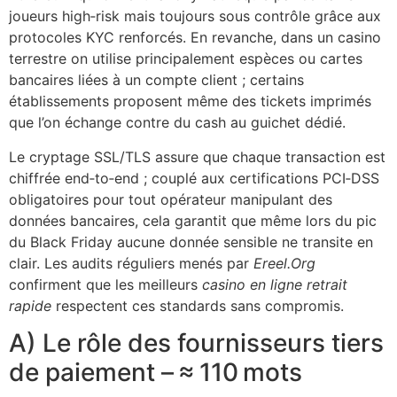
joueurs high‑risk mais toujours sous contrôle grâce aux
protocoles KYC renforcés. En revanche, dans un casino
terrestre on utilise principalement espèces ou cartes
bancaires liées à un compte client ; certains
établissements proposent même des tickets imprimés
que l’on échange contre du cash au guichet dédié.
Le cryptage SSL/TLS assure que chaque transaction est
chiffrée end‑to‑end ; couplé aux certifications PCI‑DSS
obligatoires pour tout opérateur manipulant des
données bancaires, cela garantit que même lors du pic
du Black Friday aucune donnée sensible ne transite en
clair. Les audits réguliers menés par
Ereel.Org
confirment que les meilleurs
casino en ligne retrait
rapide
respectent ces standards sans compromis.
A) Le rôle des fournisseurs tiers
de paiement – ≈ 110 mots