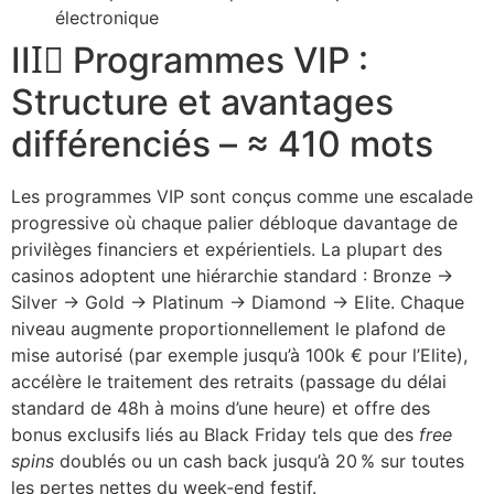
électronique
III️⃣ Programmes VIP :
Structure et avantages
différenciés – ≈ 410 mots
Les programmes VIP sont conçus comme une escalade
progressive où chaque palier débloque davantage de
privilèges financiers et expérientiels. La plupart des
casinos adoptent une hiérarchie standard : Bronze →
Silver → Gold → Platinum → Diamond → Elite. Chaque
niveau augmente proportionnellement le plafond de
mise autorisé (par exemple jusqu’à 100k € pour l’Elite),
accélère le traitement des retraits (passage du délai
standard de 48h à moins d’une heure) et offre des
bonus exclusifs liés au Black Friday tels que des
free
spins
doublés ou un cash back jusqu’à 20 % sur toutes
les pertes nettes du week‑end festif.