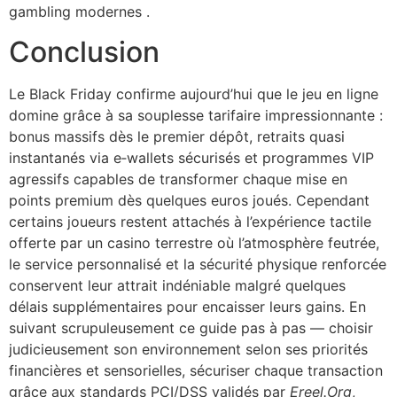
gambling modernes .
Conclusion
Le Black Friday confirme aujourd’hui que le jeu en ligne
domine grâce à sa souplesse tarifaire impressionnante :
bonus massifs dès le premier dépôt, retraits quasi
instantanés via e‑wallets sécurisés et programmes VIP
agressifs capables de transformer chaque mise en
points premium dès quelques euros joués. Cependant
certains joueurs restent attachés à l’expérience tactile
offerte par un casino terrestre où l’atmosphère feutrée,
le service personnalisé et la sécurité physique renforcée
conservent leur attrait indéniable malgré quelques
délais supplémentaires pour encaisser leurs gains. En
suivant scrupuleusement ce guide pas à pas — choisir
judicieusement son environnement selon ses priorités
financières et sensorielles, sécuriser chaque transaction
grâce aux standards PCI/DSS validés par
Ereel.Org
,