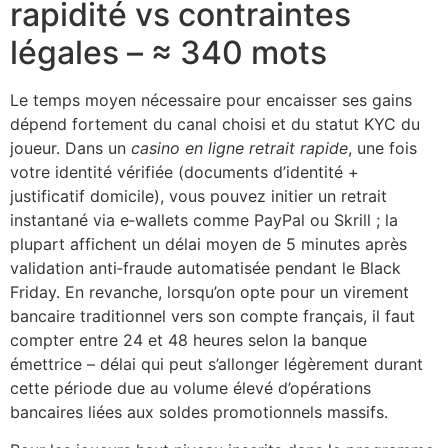
rapidité vs contraintes
légales – ≈ 340 mots
Le temps moyen nécessaire pour encaisser ses gains
dépend fortement du canal choisi et du statut KYC du
joueur. Dans un
casino en ligne retrait rapide
, une fois
votre identité vérifiée (documents d’identité +
justificatif domicile), vous pouvez initier un retrait
instantané via e‑wallets comme PayPal ou Skrill ; la
plupart affichent un délai moyen de 5 minutes après
validation anti‑fraude automatisée pendant le Black
Friday. En revanche, lorsqu’on opte pour un virement
bancaire traditionnel vers son compte français, il faut
compter entre 24 et 48 heures selon la banque
émettrice – délai qui peut s’allonger légèrement durant
cette période due au volume élevé d’opérations
bancaires liées aux soldes promotionnels massifs.