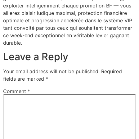
exploiter intelligemment chaque promotion BF — vous
allierez plaisir ludique maximal, protection financière
optimale et progression accélérée dans le système VIP
tant convoité par tous ceux qui souhaitent transformer
ce week‑end exceptionnel en véritable levier gagnant
durable.​
Leave a Reply
Your email address will not be published.
Required
fields are marked
*
Comment
*