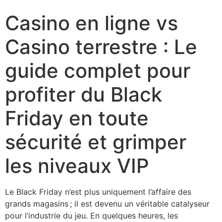
Casino en ligne vs
Casino terrestre : Le
guide complet pour
profiter du Black
Friday en toute
sécurité et grimper
les niveaux VIP
Le Black Friday n’est plus uniquement l’affaire des
grands magasins ; il est devenu un véritable catalyseur
pour l’industrie du jeu. En quelques heures, les