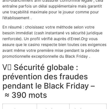
anti‑blanchiment afin d’assurer conformité légale ; cela
entraîne parfois un délai supplémentaire mais garantit
une traçabilité maximale pour le joueur comme pour
l’établissement .
En résumé : choisissez votre méthode selon votre
besoin immédiat (cash instantané vs sécurité juridique
renforcée). Un profil vérifié auprès d’
Ereel.Org
vous
assure que le casino respecte bien toutes ces exigences
avant même votre première mise pendant la période
promotionnelle exceptionnelle du Black Friday .
V️⃣ Sécurité globale :
prévention des fraudes
pendant le Black Friday –
≈ 390 mots