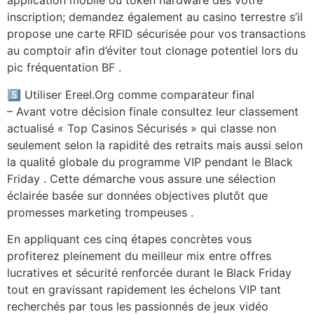
application mobile ou token hardware dès votre
inscription; demandez également au casino terrestre s’il
propose une carte RFID sécurisée pour vos transactions
au comptoir afin d’éviter tout clonage potentiel lors du
pic fréquentation BF .
5️⃣ Utiliser Ereel.Org comme comparateur final
– Avant votre décision finale consultez leur classement
actualisé « Top Casinos Sécurisés » qui classe non
seulement selon la rapidité des retraits mais aussi selon
la qualité globale du programme VIP pendant le Black
Friday . Cette démarche vous assure une sélection
éclairée basée sur données objectives plutôt que
promesses marketing trompeuses .
En appliquant ces cinq étapes concrètes vous
profiterez pleinement du meilleur mix entre offres
lucratives et sécurité renforcée durant le Black Friday
tout en gravissant rapidement les échelons VIP tant
recherchés par tous les passionnés de jeux vidéo