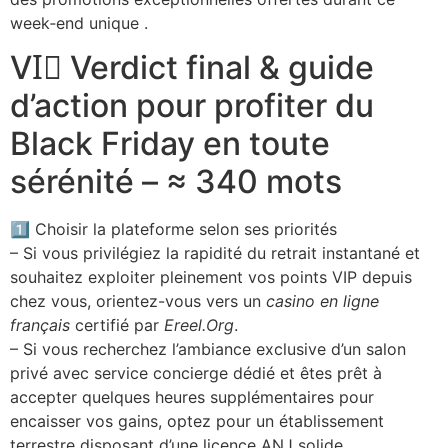
week‑end unique .
VI️⃣ Verdict final & guide
d’action pour profiter du
Black Friday en toute
sérénité – ≈ 340 mots
1️⃣ Choisir la plateforme selon ses priorités
– Si vous privilégiez la rapidité du retrait instantané et
souhaitez exploiter pleinement vos points VIP depuis
chez vous, orientez-vous vers un
casino en ligne
français
certifié par
Ereel.Org
.
– Si vous recherchez l’ambiance exclusive d’un salon
privé avec service concierge dédié et êtes prêt à
accepter quelques heures supplémentaires pour
encaisser vos gains, optez pour un établissement
terrestre disposant d’une licence ANJ solide.