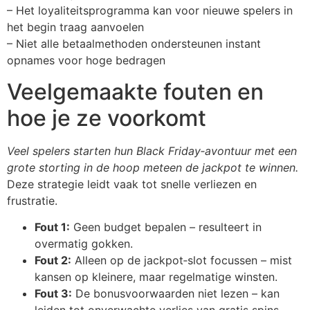
– Het loyaliteitsprogramma kan voor nieuwe spelers in
het begin traag aanvoelen
– Niet alle betaalmethoden ondersteunen instant
opnames voor hoge bedragen
Veelgemaakte fouten en
hoe je ze voorkomt
Veel spelers starten hun Black Friday‑avontuur met een
grote storting in de hoop meteen de jackpot te winnen.
Deze strategie leidt vaak tot snelle verliezen en
frustratie.
Fout 1:
Geen budget bepalen – resulteert in
overmatig gokken.
Fout 2:
Alleen op de jackpot‑slot focussen – mist
kansen op kleinere, maar regelmatige winsten.
Fout 3:
De bonusvoorwaarden niet lezen – kan