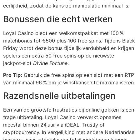
eerlijkheid, zodat de kans op manipulatie minimaal is.
Bonussen die echt werken
Loyal Casino biedt een welkomstpakket met 100 %
matchbonus tot €500 plus 100 free spins. Tijdens Black
Friday wordt deze bonus tijdelijk verdubbeld en krijgen
spelers een extra 50 free spins op de nieuwste
jackpot‑slot
Divine Fortune
.
Pro Tip:
Gebruik de free spins op een slot met een RTP
van minimaal 96 % om je winstkansen te maximaliseren.
Razendsnelle uitbetalingen
Een van de grootste frustraties bij online gokken is een
trage uitbetaling. Loyal Casino verwerkt opnames
meestal binnen 24 uur via iDEAL, Trustly of
cryptocurrency. In vergelijking met andere Nederlandse
casino’s, waar uitbetalingen tot 5 werkdagen kunnen