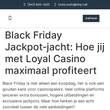
(941) 900-4331
todd.wahl@itrip.net
Call Now
Black Friday
Jackpot‑jacht: Hoe jij
met Loyal Casino
maximaal profiteert
Black Friday is niet alleen een koopdag, het is ook een
gouden kans voor casinospelers. Veel online platforms
lanceren extra bonussen, hogere uitbetalingen en
exclusieve jackpots. Maar hoe herken je een echt
voordeel tussen de vele aanbiedingen?