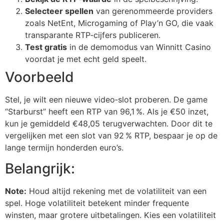
Selecteer spellen
van gerenommeerde providers
zoals NetEnt, Microgaming of Play’n GO, die vaak
transparante RTP‑cijfers publiceren.
Test gratis
in de demomodus van Winnitt Casino
voordat je met echt geld speelt.
Voorbeeld
Stel, je wilt een nieuwe video‑slot proberen. De game
“Starburst” heeft een RTP van 96,1 %. Als je €50 inzet,
kun je gemiddeld €48,05 terugverwachten. Door dit te
vergelijken met een slot van 92 % RTP, bespaar je op de
lange termijn honderden euro’s.
Belangrijk:
Note:
Houd altijd rekening met de volatiliteit van een
spel. Hoge volatiliteit betekent minder frequente
winsten, maar grotere uitbetalingen. Kies een volatiliteit