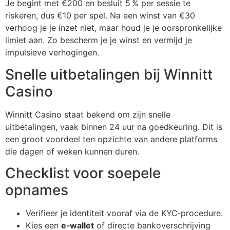
Je begint met €200 en besluit 5 % per sessie te
riskeren, dus €10 per spel. Na een winst van €30
verhoog je je inzet niet, maar houd je je oorspronkelijke
limiet aan. Zo bescherm je je winst en vermijd je
impulsieve verhogingen.
Snelle uitbetalingen bij Winnitt
Casino
Winnitt Casino staat bekend om zijn snelle
uitbetalingen, vaak binnen 24 uur na goedkeuring. Dit is
een groot voordeel ten opzichte van andere platforms
die dagen of weken kunnen duren.
Checklist voor soepele
opnames
Verifieer je identiteit vooraf via de KYC‑procedure.
Kies een
e‑wallet
of directe bankoverschrijving