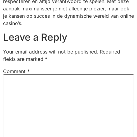
respecteren en altijd verantwoord te spelen. Met deze
aanpak maximaliseer je niet alleen je plezier, maar ook
je kansen op succes in de dynamische wereld van online
casino’s.
Leave a Reply
Your email address will not be published.
Required
fields are marked
*
Comment
*