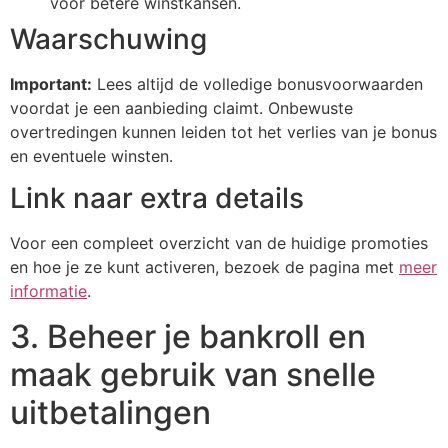
voor betere winstkansen.
Waarschuwing
Important:
Lees altijd de volledige bonusvoorwaarden
voordat je een aanbieding claimt. Onbewuste
overtredingen kunnen leiden tot het verlies van je bonus
en eventuele winsten.
Link naar extra details
Voor een compleet overzicht van de huidige promoties
en hoe je ze kunt activeren, bezoek de pagina met
meer
informatie
.
3. Beheer je bankroll en
maak gebruik van snelle
uitbetalingen