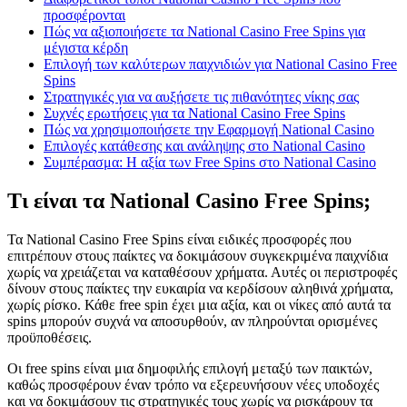
προσφέρονται
Πώς να αξιοποιήσετε τα National Casino Free Spins για
μέγιστα κέρδη
Επιλογή των καλύτερων παιχνιδιών για National Casino Free
Spins
Στρατηγικές για να αυξήσετε τις πιθανότητες νίκης σας
Συχνές ερωτήσεις για τα National Casino Free Spins
Πώς να χρησιμοποιήσετε την Εφαρμογή National Casino
Επιλογές κατάθεσης και ανάληψης στο National Casino
Συμπέρασμα: Η αξία των Free Spins στο National Casino
Τι είναι τα National Casino Free Spins;
Τα National Casino Free Spins είναι ειδικές προσφορές που
επιτρέπουν στους παίκτες να δοκιμάσουν συγκεκριμένα παιχνίδια
χωρίς να χρειάζεται να καταθέσουν χρήματα. Αυτές οι περιστροφές
δίνουν στους παίκτες την ευκαιρία να κερδίσουν αληθινά χρήματα,
χωρίς ρίσκο. Κάθε free spin έχει μια αξία, και οι νίκες από αυτά τα
spins μπορούν συχνά να αποσυρθούν, αν πληρούνται ορισμένες
προϋποθέσεις.
Οι free spins είναι μια δημοφιλής επιλογή μεταξύ των παικτών,
καθώς προσφέρουν έναν τρόπο να εξερευνήσουν νέες υποδοχές
και να δοκιμάσουν τις στρατηγικές τους χωρίς να ρισκάρουν τα