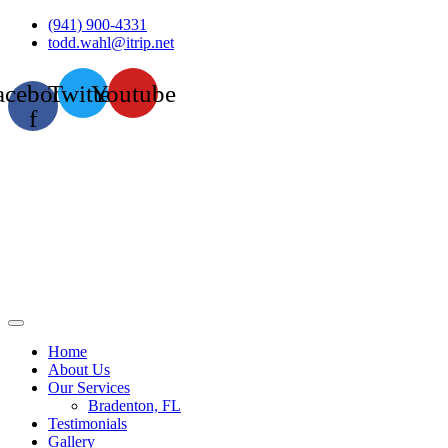
Skip
(941) 900-4331
to
todd.wahl@itrip.net
content
acebook-
Twitter
Youtube
f
Home
About Us
Our Services
Bradenton, FL
Testimonials
Gallery