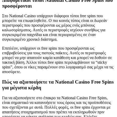
Διαφορετικοί τύποι National Casino Free Spins που
προσφέρονται
Στο National Casino υπάρχουν διάφοροι τύποι free spins που
μπορείτε να επωφεληθείτε. Ο πιο κοινός τύπος είναι οι δωρεάν
περιστροφές που προσφέρονται ως μέρος ενός μπόνους
καλωσορίσματος. Αυτές οι περιστροφές ισχύουν συνήθως για
συγκεκριμένα παιχνίδια και είναι περιορισμένες σε έναν
συγκεκριμένο χρονικό διάστημα.
Επιπλέον, υπάρχουν οι free spins που προσφέρονται ως
επιβραβεύσεις για τους πιστούς παίκτες. Αυτές οι περιστροφές
μπορεί να μην απαιτούν καμία κατάθεση και μπορεί να δοθούν σε
τακτική βάση. Άλλοι τύποι free spins περιλαμβάνουν τα “sticky
spins”, όπου οι νίκες παραμένουν στο λογαριασμό σας μέχρι να τις
αποσύρετε.
Πώς να αξιοποιήσετε τα National Casino Free Spins
για μέγιστα κέρδη
Για να αξιοποιήσετε στο έπακρο τα National Casino Free Spins,
είναι σημαντικό να κατανοήσετε τους όρους και τις προϋποθέσεις
που σχετίζονται με αυτά. Πολλές φορές, οι free spins έρχονται με
απαιτήσεις στοιχηματισμού που πρέπει να εκπληρωθούν πριν
μπορέσετε να κάνετε ανάληψη των κερδών σας. Ελέγξτε