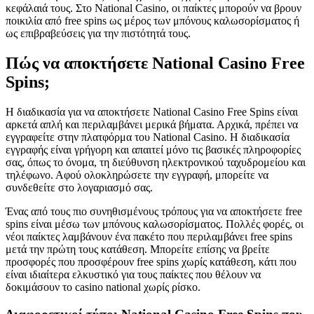
κεφάλαιά τους. Στο National Casino, οι παίκτες μπορούν να βρουν
ποικιλία από free spins ως μέρος των μπόνους καλωσορίσματος ή
ως επιβραβεύσεις για την πιστότητά τους.
Πώς να αποκτήσετε National Casino Free
Spins;
Η διαδικασία για να αποκτήσετε National Casino Free Spins είναι
αρκετά απλή και περιλαμβάνει μερικά βήματα. Αρχικά, πρέπει να
εγγραφείτε στην πλατφόρμα του National Casino. Η διαδικασία
εγγραφής είναι γρήγορη και απαιτεί μόνο τις βασικές πληροφορίες
σας, όπως το όνομα, τη διεύθυνση ηλεκτρονικού ταχυδρομείου και
τηλέφωνο. Αφού ολοκληρώσετε την εγγραφή, μπορείτε να
συνδεθείτε στο λογαριασμό σας.
Ένας από τους πιο συνηθισμένους τρόπους για να αποκτήσετε free
spins είναι μέσω των μπόνους καλωσορίσματος. Πολλές φορές, οι
νέοι παίκτες λαμβάνουν ένα πακέτο που περιλαμβάνει free spins
μετά την πρώτη τους κατάθεση. Μπορείτε επίσης να βρείτε
προσφορές που προσφέρουν free spins χωρίς κατάθεση, κάτι που
είναι ιδιαίτερα ελκυστικό για τους παίκτες που θέλουν να
δοκιμάσουν το casino national χωρίς ρίσκο.