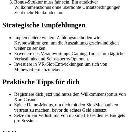
Bonus‑Struktur muss fair sein. Ein attraktiver
Willkommensbonus ohne überhöhte Umsatzbedingungen
zieht mehr Neukunden an.
Strategische Empfehlungen
Implementiere weitere Zahlungsmethoden wie
Kryptowährungen, um die Auszahlungsgeschwindigkeit
weiter zu senken.
Erweitere das Verantwortungs‑Gaming‑Toolset um tägliche
Verlustlimits und Selbstsperre-Optionen.
Investiere in VR‑Slot‑Entwicklungen um sich von
Mitbewerbern abzuheben.
Praktische Tipps für dich
Registriere dich jetzt und nutze den Willkommensbonus von
Xon Casino.
Spiele Demo‑Modus, um dich mit den Slot‑Mechaniken
vertraut zu machen, bevor du echtes Geld einsetzt.
Setze dir ein Verlustlimit von maximal 10 % deines Budgets
pro Session.