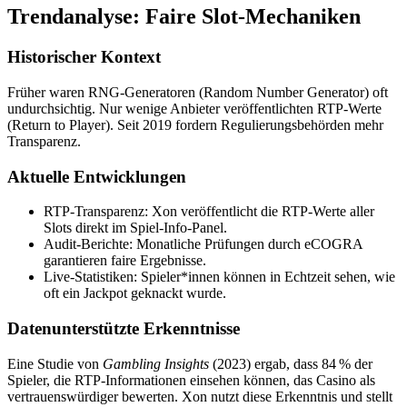
Trendanalyse: Faire Slot‑Mechaniken
Historischer Kontext
Früher waren RNG‑Generatoren (Random Number Generator) oft
undurchsichtig. Nur wenige Anbieter veröffentlichten RTP‑Werte
(Return to Player). Seit 2019 fordern Regulierungsbehörden mehr
Transparenz.
Aktuelle Entwicklungen
RTP‑Transparenz: Xon veröffentlicht die RTP‑Werte aller
Slots direkt im Spiel‑Info‑Panel.
Audit‑Berichte: Monatliche Prüfungen durch eCOGRA
garantieren faire Ergebnisse.
Live‑Statistiken: Spieler*innen können in Echtzeit sehen, wie
oft ein Jackpot geknackt wurde.
Datenunterstützte Erkenntnisse
Eine Studie von
Gambling Insights
(2023) ergab, dass 84 % der
Spieler, die RTP‑Informationen einsehen können, das Casino als
vertrauenswürdiger bewerten. Xon nutzt diese Erkenntnis und stellt