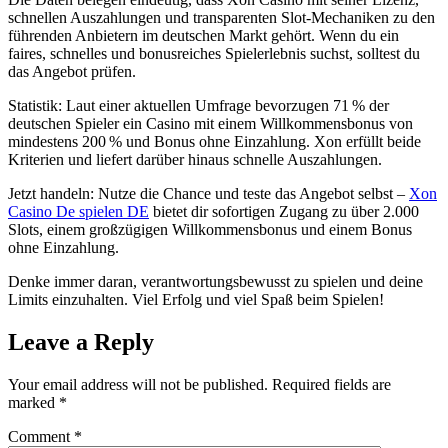
schnellen Auszahlungen und transparenten Slot‑Mechaniken zu den
führenden Anbietern im deutschen Markt gehört. Wenn du ein
faires, schnelles und bonusreiches Spielerlebnis suchst, solltest du
das Angebot prüfen.
Statistik: Laut einer aktuellen Umfrage bevorzugen 71 % der
deutschen Spieler ein Casino mit einem Willkommensbonus von
mindestens 200 % und Bonus ohne Einzahlung. Xon erfüllt beide
Kriterien und liefert darüber hinaus schnelle Auszahlungen.
Jetzt handeln: Nutze die Chance und teste das Angebot selbst –
Xon
Casino De spielen DE
bietet dir sofortigen Zugang zu über 2.000
Slots, einem großzügigen Willkommensbonus und einem Bonus
ohne Einzahlung.
Denke immer daran, verantwortungsbewusst zu spielen und deine
Limits einzuhalten. Viel Erfolg und viel Spaß beim Spielen!
Leave a Reply
Your email address will not be published.
Required fields are
marked
*
Comment
*