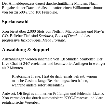
Der Anmeldeprozess dauert durchschnittlich 2 Minuten. Nach
Eingabe deiner Daten erhältst du sofort einen Willkommensbonus
von bis zu 500 € und 100 Freispiele.
Spielauswahl
Xon bietet über 2.000 Slots von NetEnt, Microgaming und Play’n
GO. Beliebte Titel sind
Starburst
,
Book of Dead
und das
progressive Jackpot‑Spiel
Mega Fortune
.
Auszahlung & Support
Auszahlungen werden innerhalb von 1,8 Stunden bearbeitet. Der
Live‑Chat ist 24/7 erreichbar und beantwortet Anfragen in weniger
als 2 Minuten.
Rhetorische Frage: Hast du dich jemals gefragt, warum
manche Casinos lange Bearbeitungszeiten haben,
während andere sofort auszahlen?
Antwort: Oft liegt es an internen Prüfungen und fehlender Lizenz.
Xon vermeidet das durch automatisierte KYC‑Prozesse und klare
regulatorische Vorgaben.