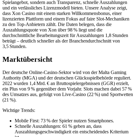
Spielangebot, sondern auch Transparenz, schnelle Auszahlungen
und ein verlässliches Lizenzmodell bieten. Unsere Analyse zeigt,
dass Xon Casino mit einem starken Willkommensbonus, einer
lizenzierten Plattform und einem Fokus auf faire Slot‑Mechaniken
zu den Top‑Anbietern zählt. Die Daten belegen, dass die
Auszahlungsquote von Xon über 98 % liegt und die
durchschnittliche Bearbeitungszeit für Auszahlungen 1,8 Stunden
beträgt – deutlich schneller als der Branchendurchschnitt von
3,5 Stunden.
Marktübersicht
Der deutsche Online‑Casino‑Sektor wird von der Malta Gaming
Authority (MGA) und der deutschen Glücksspielbehörde reguliert.
2022 wurden 1,4 Mrd. € an Bruttospielergebnissen (GGR) erzielt,
ein Plus von 9 % gegenüber dem Vorjahr. Slots machen dabei 57 %
des Umsatzes aus, gefolgt von Live‑Casino (22 %) und Sportwetten
(21 %).
Wichtige Trends:
Mobile First: 73 % der Spieler nutzen Smartphones.
Schnelle Auszahlungen: 61 % geben an, dass
Auszahlungsgeschwindigkeit ein entscheidendes Kriterium