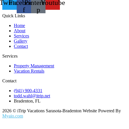
Twitter
Facebook-
Pinterest-
Youtube
f
p
Quick Links
Home
About
Services
Gallery
Contact
Services
Property Management
Vacation Rentals
Contact
(941) 900-4331
todd.wahl@itrip.net
Bradenton, FL
2026 © iTrip Vacations Sarasota-Bradenton Website Powered By
Myaio.com