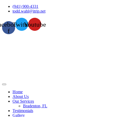
Skip
(941) 900-4331
to
todd.wahl@itrip.net
content
acebook-
Twitter
Youtube
f
Home
About Us
Our Services
Bradenton, FL
Testimonials
Gallery