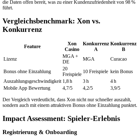
die Daten offen bereit, was zu einer Kundenzufriedenheit von 98 %
führt.
Vergleichsbenchmark: Xon vs.
Konkurrenz
Xon
Konkurrenz
Konkurrenz
Feature
Casino
A
B
MGA +
Lizenz
MGA
Curacao
DE
20
Bonus ohne Einzahlung
10 Freispiele
kein Bonus
Freispiele
Auszahlungsgeschwindigkeit
1,8 h
3 h
4 h
Mobile App Bewertung
4,7/5
4,2/5
3,9/5
Der Vergleich verdeutlicht, dass Xon nicht nur schneller auszahlt,
sondern auch mit einem attraktiven Bonus ohne Einzahlung punktet.
Impact Assessment: Spieler‑Erlebnis
Registrierung & Onboarding