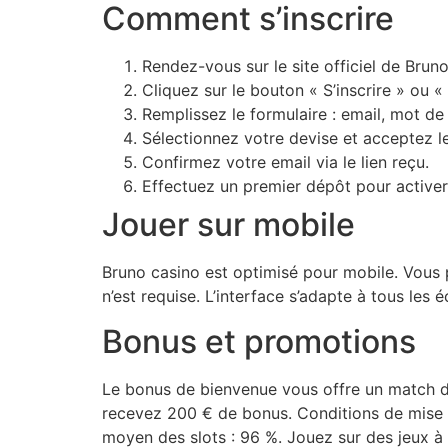
Comment s’inscrire
Rendez-vous sur le site officiel de Bruno
Cliquez sur le bouton « S’inscrire » ou 
Remplissez le formulaire : email, mot d
Sélectionnez votre devise et acceptez l
Confirmez votre email via le lien reçu.
Effectuez un premier dépôt pour activer
Jouer sur mobile
Bruno casino est optimisé pour mobile. Vous 
n’est requise. L’interface s’adapte à tous les 
Bonus et promotions
Le bonus de bienvenue vous offre un match d
recevez 200 € de bonus. Conditions de mise :
moyen des slots : 96 %. Jouez sur des jeux à