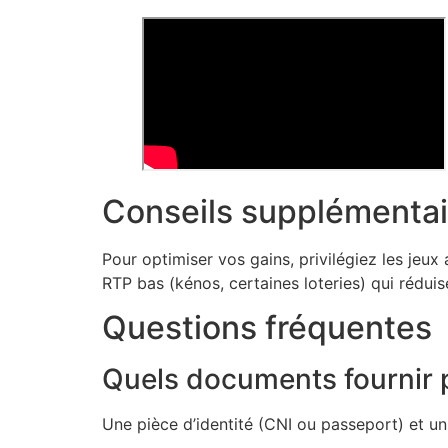
Conseils supplémentai
Pour optimiser vos gains, privilégiez les jeux
RTP bas (kénos, certaines loteries) qui rédui
Questions fréquentes
Quels documents fournir po
Une pièce d’identité (CNI ou passeport) et un 