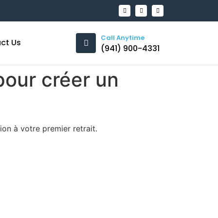
Call Anytime
ct Us
(941) 900-4331
pour créer un
tion à votre premier retrait.