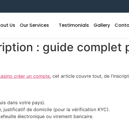
out Us
Our Services
Testimonials
Gallery
Conta
iption : guide complet 
casino créer un compte
, cet article couvre tout, de l’inscrip
uis dans votre pays).
 justificatif de domicile (pour la vérification KYC).
efeuille électronique ou virement bancaire.