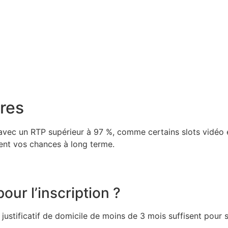
res
 avec un RTP supérieur à 97 %, comme certains slots vidéo et
sent vos chances à long terme.
ur l’inscription ?
justificatif de domicile de moins de 3 mois suffisent pour sa