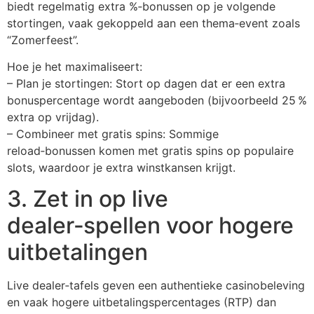
biedt regelmatig extra %‑bonussen op je volgende
stortingen, vaak gekoppeld aan een thema‑event zoals
“Zomerfeest”.
Hoe je het maximaliseert:
– Plan je stortingen: Stort op dagen dat er een extra
bonuspercentage wordt aangeboden (bijvoorbeeld 25 %
extra op vrijdag).
– Combineer met gratis spins: Sommige
reload‑bonussen komen met gratis spins op populaire
slots, waardoor je extra winstkansen krijgt.
3. Zet in op live
dealer‑spellen voor hogere
uitbetalingen
Live dealer‑tafels geven een authentieke casinobeleving
en vaak hogere uitbetalingspercentages (RTP) dan