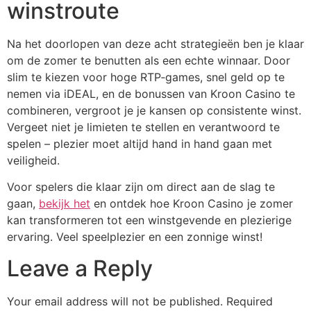
winstroute
Na het doorlopen van deze acht strategieën ben je klaar
om de zomer te benutten als een echte winnaar. Door
slim te kiezen voor hoge RTP‑games, snel geld op te
nemen via iDEAL, en de bonussen van Kroon Casino te
combineren, vergroot je je kansen op consistente winst.
Vergeet niet je limieten te stellen en verantwoord te
spelen – plezier moet altijd hand in hand gaan met
veiligheid.
Voor spelers die klaar zijn om direct aan de slag te
gaan,
bekijk het
en ontdek hoe Kroon Casino je zomer
kan transformeren tot een winstgevende en plezierige
ervaring. Veel speelplezier en een zonnige winst!
Leave a Reply
Your email address will not be published.
Required