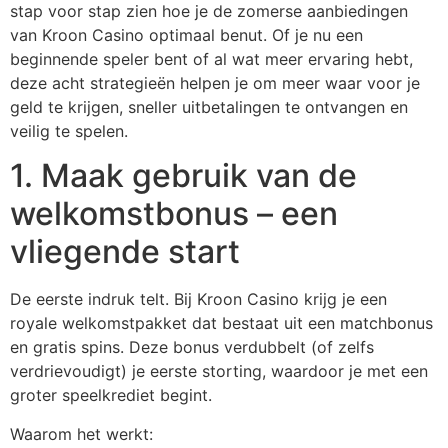
stap voor stap zien hoe je de zomerse aanbiedingen
van Kroon Casino optimaal benut. Of je nu een
beginnende speler bent of al wat meer ervaring hebt,
deze acht strategieën helpen je om meer waar voor je
geld te krijgen, sneller uitbetalingen te ontvangen en
veilig te spelen.
1. Maak gebruik van de
welkomstbonus – een
vliegende start
De eerste indruk telt. Bij Kroon Casino krijg je een
royale welkomstpakket dat bestaat uit een matchbonus
en gratis spins. Deze bonus verdubbelt (of zelfs
verdrievoudigt) je eerste storting, waardoor je met een
groter speelkrediet begint.
Waarom het werkt: