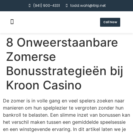
(941) 900-4331
todd.wahl@itrip.net
Call Now
8 Onweerstaanbare
Zomerse
Bonusstrategieën bij
Kroon Casino
De zomer is in volle gang en veel spelers zoeken naar
manieren om hun spelplezier te vergroten zonder hun
bankroll te belasten. Een slimme inzet van bonussen kan
het verschil maken tussen een gemiddelde speelsessie
en een winstgevende ervaring. In dit artikel laten we je