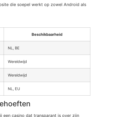
site die soepel werkt op zowel Android als
Beschikbaarheid
NL, BE
Wereldwijd
Wereldwijd
NL, EU
behoeften
 een casino dat transparant is over zijn