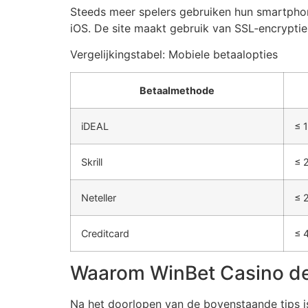
Steeds meer spelers gebruiken hun smartphon
iOS. De site maakt gebruik van SSL‑encryptie, 
Vergelijkingstabel: Mobiele betaalopties
Betaalmethode
iDEAL
≤ 1
Skrill
≤ 
Neteller
≤ 
Creditcard
≤ 
Waarom WinBet Casino de 
Na het doorlopen van de bovenstaande tips is 