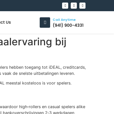
Call Anytime
ct Us
(941) 900-4331
alervaring bij
elers hebben toegang tot iDEAL, creditcards,
ts vaak de snelste uitbetalingen leveren.
AL meestal kosteloos is voor spelers.
waardoor high‑rollers en casual spelers alike
ijl bankoverschrijvingen 2‑3 werkdagen