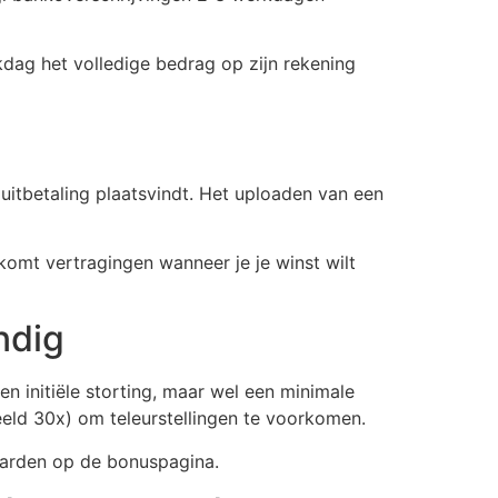
kdag het volledige bedrag op zijn rekening
uitbetaling plaatsvindt. Het uploaden van een
rkomt vertragingen wanneer je je winst wilt
ndig
n initiële storting, maar wel een minimale
eeld 30x) om teleurstellingen te voorkomen.
aarden op de bonuspagina.