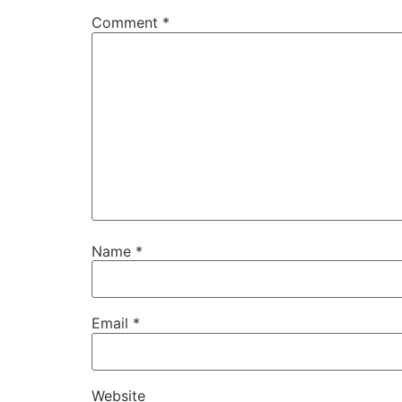
Comment
*
Name
*
Email
*
Website