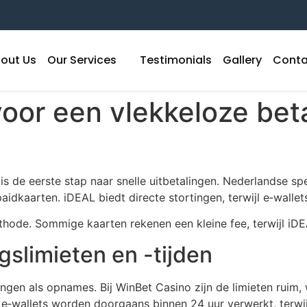
out Us
Our Services
Testimonials
Gallery
Conta
oor een vlekkeloze beta
s de eerste stap naar snelle uitbetalingen. Nederlandse sp
epaidkaarten. iDEAL biedt directe stortingen, terwijl e‑walle
hode. Sommige kaarten rekenen een kleine fee, terwijl iDE
ngslimieten en -tijden
ingen als opnames. Bij WinBet Casino zijn de limieten ruim, 
f e‑wallets worden doorgaans binnen 24 uur verwerkt, terw