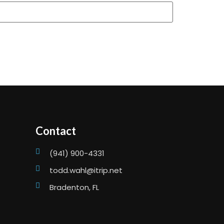
Contact
(941) 900-4331
todd.wahl@itrip.net
Bradenton, FL