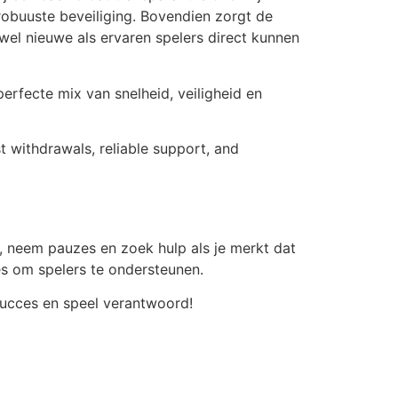
robuuste beveiliging. Bovendien zorgt de
el nieuwe als ervaren spelers direct kunnen
perfecte mix van snelheid, veiligheid en
 withdrawals, reliable support, and
en, neem pauzes en zoek hulp als je merkt dat
es om spelers te ondersteunen.
 succes en speel verantwoord!